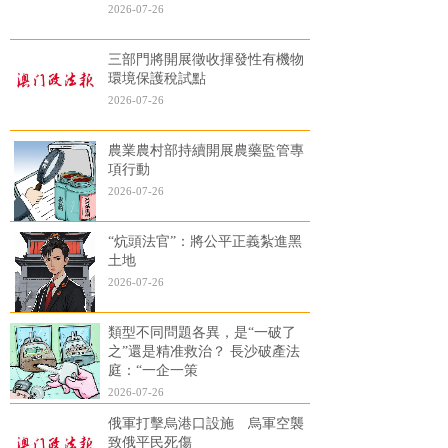
2026-07-26
三部門將開展徵收揮發性有機物
環境保護稅試點
2026-07-26
農業農村部持續開展農藥監管專
項行動
2026-07-26
“炕頭法官”：將公平正義紮進黑
土地
2026-07-26
類型不同問題各異，是“一破了
之”還是精准救治？ 長沙破產法
庭：“一企一策
2026-07-26
俄軍打擊烏港口設施 烏軍空襲
致俄平民死傷