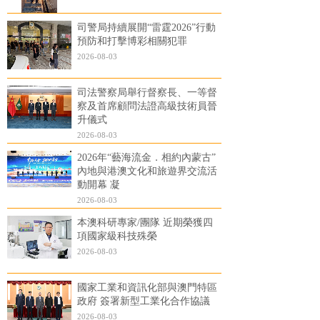
司警局持續展開“雷霆2026”行動
預防和打擊博彩相關犯罪
2026-08-03
司法警察局舉行督察長、一等督
察及首席顧問法證高級技術員晉
升儀式
2026-08-03
2026年“藝海流金．相約內蒙古”
內地與港澳文化和旅遊界交流活
動開幕 凝
2026-08-03
本澳科研專家/團隊 近期榮獲四
項國家級科技殊榮
2026-08-03
國家工業和資訊化部與澳門特區
政府 簽署新型工業化合作協議
2026-08-03