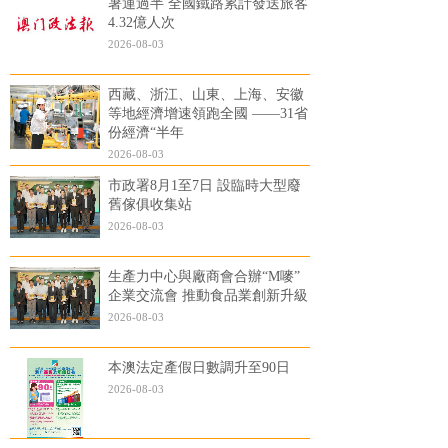
暑運過半 全國鐵路累計發送旅客
4.32億人次
2026-08-03
西藏、浙江、山東、上海、安徽
等地經濟增速領跑全國 ——31省
份經濟“半年
2026-08-03
市政署8月1至7日 設臨時大型廢
舊傢俱收集站
2026-08-03
生產力中心與廠商會合辦“M嘜”
企業交流會 推動食品業創新升級
2026-08-03
本澳法定產假日數調升至90日
2026-08-03