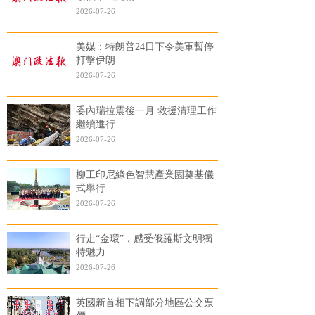
2026-07-26
美媒：特朗普24日下令美軍暫停
打擊伊朗
2026-07-26
委內瑞拉震後一月 救援清理工作
繼續進行
2026-07-26
柳工印尼綠色智慧產業園奠基儀
式舉行
2026-07-26
行走“金環”，感受俄羅斯文明獨
特魅力
2026-07-26
英國新首相下調部分地區公交票