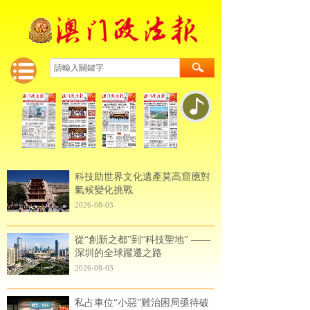
科技助世界文化遺產莫高窟應對
氣候變化挑戰
2026-08-03
從“創新之都”到“科技聖地” ——
深圳的全球躍遷之路
2026-08-03
私占車位“小惡”難治困局亟待破