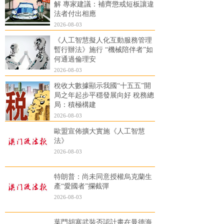
解 專家建議：補齊懲戒短板讓違
法者付出相應
2026-08-03
《人工智慧擬人化互動服務管理
暫行辦法》施行 “機械陪伴者”如
何通過倫理安
2026-08-03
稅收大數據顯示我國“十五五”開
局之年起步平穩發展向好 稅務總
局：積極構建
2026-08-03
歐盟宣佈擴大實施《人工智慧
法》
2026-08-03
特朗普：尚未同意授權烏克蘭生
產“愛國者”攔截彈
2026-08-03
葉門胡塞武裝否認計畫在曼德海