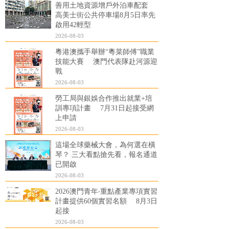
善用土地資源增戶外泊車配套
高美士街公共停車場8月5日率先
啟用42輕型
2026-08-03
粵港澳攜手舉辦“粵菜師傅”職業
技能大賽 澳門代表隊赴河源迎
戰
2026-08-03
勞工局與銀娛合作推出就業+培
訓專項計畫 7月31日起接受網
上申請
2026-08-03
這場全球藥械大會，為何選在橫
琴？ 三大看點搶先看，報名通道
已開啟
2026-08-03
2026澳門青年‧重點產業專項實習
計畫提供60個實習名額 8月3日
起接
2026-08-03