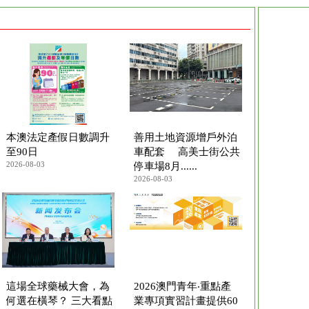
本澳法定產假日數調升
善用土地資源增戶外泊
至90日
車配套 高美士街公共
2026-08-03
停車場8月......
2026-08-03
這場全球藥械大會，為
2026澳門青年‧重點產
何選在橫琴？ 三大看點
業專項實習計畫提供60