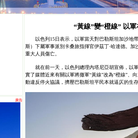
“黃線”變“橙線” 以
以色列
15日表示，以軍當天對巴勒斯坦加沙地
斯）下屬軍事派別卡桑旅指揮官伊茲丁·哈達德。加
重大人員傷亡。
就在前一天，以色列總理內塔尼亞胡宣佈，以
實了媒體近來有關以軍將撤軍“黃線”改為“橙線”、
動違反停火協議，擠壓巴勒斯坦平民本就逼仄的
廣告