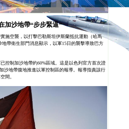
軍在加沙地帶“步步緊逼”
帶實施空襲，以打擊巴勒斯坦伊斯蘭抵抗運動（哈馬
沙地帶衛生部門消息顯示，以軍15日的襲擊導致巴方
軍已控制加沙地帶約
60%區域。這是以色列官方首次證
向加沙地帶腹地推進以軍控制區的報導。報導指責該行
生存空間。